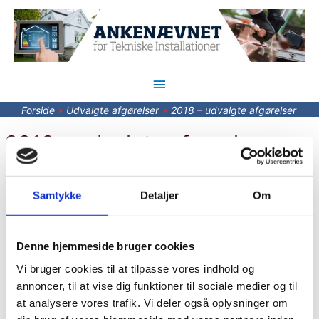
Hovedmenu
Forside
Udvalgte afgørelser
2018 – udvalgte afgørelser
2018 – udvalgte afgørelser
2018 – Mangler er udbedret
Samtykke
Detaljer
Om
2018 – Tilbud er bindende
2018 – Uklar aftale
Denne hjemmeside bruger cookies
2018 – Hvad sker der, hvis indklagede ikke vil medvirke
Vi bruger cookies til at tilpasse vores indhold og
annoncer, til at vise dig funktioner til sociale medier og til
2018 – Indklagede har sparet omkostninger til udbedring
at analysere vores trafik. Vi deler også oplysninger om