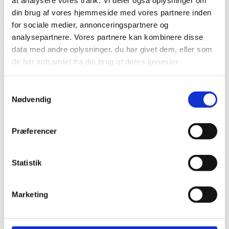
2019 – Installatøren ansvarlig for underentreprenørs fejl
din brug af vores hjemmeside med vores partnere inden
for sociale medier, annonceringspartnere og
2019 – Fejl var udbedret af anden installatør
analysepartnere. Vores partnere kan kombinere disse
data med andre oplysninger, du har givet dem, eller som
2
019 – Arbejdet er ikke udført håndværksmæssigt korrekt
de har indsamlet fra din brug af deres tjenester.
Samtykkevalg
Nødvendig
S
ø
g
Præferencer
e
Kontaktoplysninger
f
Statistik
t
Ankenævnet for Tekniske Installationer
e
Paul Bergsøes Vej 6, 2600 Glostrup
r
Tlf. 87 41 77 90
Marketing
:
Telefontid kl. 10-12
E-mail:
anke@el-vvs-anke.dk