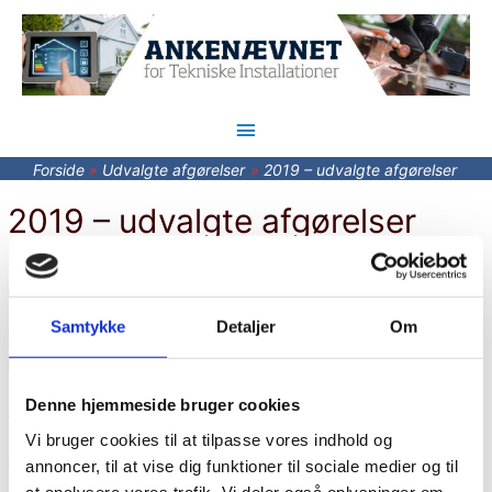
Hovedmenu
Forside
Udvalgte afgørelser
2019 – udvalgte afgørelser
2019 – udvalgte afgørelser
2019 – Udskiftet inverter skulle være fabrikeret samme år som
udskiftningen blev foretaget
Samtykke
Detaljer
Om
2019 – Sagen ikke egnet til behandling ved Ankenævnet grundet
bevisførelsen
Denne hjemmeside bruger cookies
2019 – Udseendet på varmepumpen var beskrevet i produktbladet
Vi bruger cookies til at tilpasse vores indhold og
2019 – For højt timeforbrug samt fejl og mangler
annoncer, til at vise dig funktioner til sociale medier og til
at analysere vores trafik. Vi deler også oplysninger om