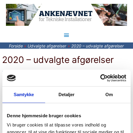
Hovedmenu
Forside
Udvalgte afgørelser
2020 – udvalgte afgørelser
2020 – udvalgte afgørelser
2020 – Ukorrekt loftsophæng
2020 – Timeforbrug
Samtykke
Detaljer
Om
2020 – Pillefyr
2020 – Nedtagning af gasmåler
Denne hjemmeside bruger cookies
2020 – Klager ej forbruger
Vi bruger cookies til at tilpasse vores indhold og
annoncer, til at vise dig funktioner til sociale medier og til