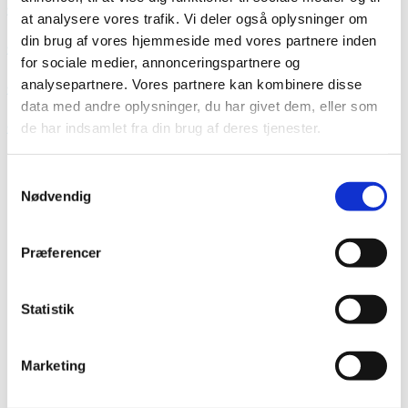
2020 – Fejlen kan ikke henføres til indklagedes arbejde
at analysere vores trafik. Vi deler også oplysninger om
din brug af vores hjemmeside med vores partnere inden
2020 – Opkrævning af betaling for ikke-anvendte materialer
for sociale medier, annonceringspartnere og
analysepartnere. Vores partnere kan kombinere disse
2020 – Prisen på vagtudkald oplyst på indklagedes hjemmeside
data med andre oplysninger, du har givet dem, eller som
de har indsamlet fra din brug af deres tjenester.
2020 – Fortrydelsesret ved aftale om håndværker- og serviceydelse
Samtykkevalg
Nødvendig
S
ø
Præferencer
g
e
Kontaktoplysninger
f
Statistik
t
Ankenævnet for Tekniske Installationer
e
Paul Bergsøes Vej 6, 2600 Glostrup
Marketing
r
Tlf. 87 41 77 90
:
Telefontid kl. 10-12