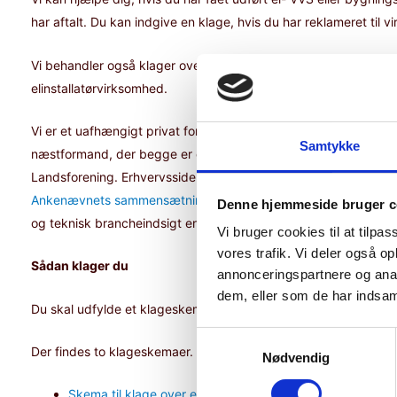
har aftalt. Du kan indgive en klage, hvis du har reklameret til 
Vi behandler også klager over elinstallationsrapporter, der som
elinstallatørvirksomhed.
Vi er et uafhængigt privat forbrugerklagenævn godkendt af Er
Samtykke
næstformand, der begge er dommere samt af forbrugerrepræsen
Landsforening. Erhvervssiden er repræsenteret ved rutinerede
Ankenævnets sammensætning
sikrer en kvalificeret og balanc
Denne hjemmeside bruger c
og teknisk brancheindsigt er repræsenteret.
Vi bruger cookies til at tilpas
vores trafik. Vi deler også 
Sådan klager du
annonceringspartnere og anal
dem, eller som de har indsaml
Du skal udfylde et klageskema, hvis du vil klage.
Samtykkevalg
Der findes to klageskemaer. Et til klager over el-, VVS- og bygn
Nødvendig
Skema til klage over el-, vvs- eller bygningssmedearbej