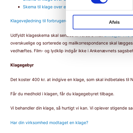
Skema til klage over elinstallationsrapporter
Klagevejledning til forbrugere.
Afvis
Udfyldt klageskema skal sendes til vores e-mail
anke@el-vvs-
overskuelige og sorterede og mailkorrespondance skal lægges i 
vedhæftes. Film- og lydklip indgår ikke i Ankenævnets sagsbe
Klagegebyr
Det koster 400 kr. at indgive en klage, som skal indbetales ti
Får du medhold i klagen, får du klagegebyret tilbage.
Vi behandler din klage, så hurtigt vi kan. Vi oplever stigende
Har din virksomhed modtaget en klage?