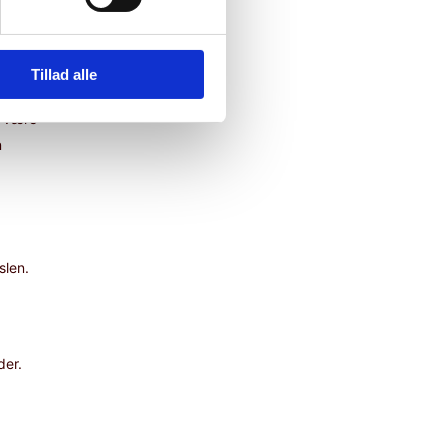
måneder.
Tillad alle
, være
n
slen.
der.