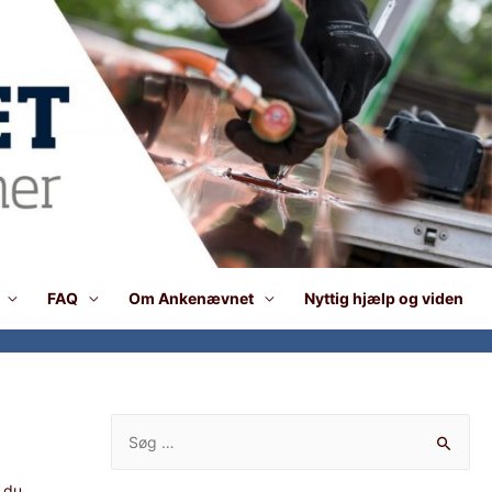
FAQ
Om Ankenævnet
Nyttig hjælp og viden
S
ø
g
, du