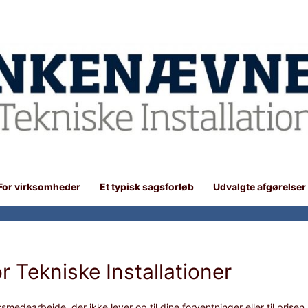
For virksomheder
Et typisk sagsforløb
Udvalgte afgørelser
 Tekniske Installationer
smedearbejde, der ikke lever op til dine forventninger eller til prisen