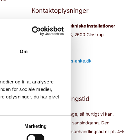
e
Kontaktoplysninger
f
t
Ankenævnet for Tekniske Installationer
e
Paul Bergsøes Vej 6, 2600 Glostrup
r
Tlf. 87 41 77 90
Om
:
Telefontid kl. 10-12
rnes
E-mail:
anke@el-vvs-anke.dk
r.
rhensyn
 medier og til at analysere
nden for sociale medier,
e oplysninger, du har givet
Sagsbehandlingstid
Vi behandler din klage, så hurtigt vi kan.
Vi oplever stigende sagsindgang. Den
Marketing
gennemsnitlige sagsbehandlingstid er pt. 4-5