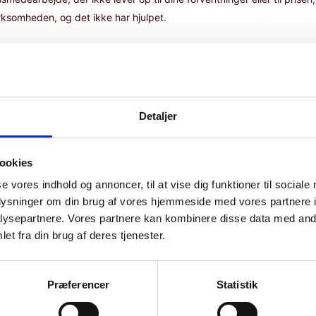
virksomheden, og det ikke har hjulpet.
 led i huseftersynsordningen er udarbejdet af en autoriseret
hvervsministeriet. Vores klagenævn består af en formand og en
Detaljer
tanter fra henholdsvis Forbrugerrådet tænk samt fra Parcelhuseje
 og erfarne fageksperter indenfor el- VVS- og bygningssmedearbejde
eret behandling af klagerne, hvor både juridisk ekspertise, forbruge
ookies
se vores indhold og annoncer, til at vise dig funktioner til sociale
oplysninger om din brug af vores hjemmeside med vores partnere i
ysepartnere. Vores partnere kan kombinere disse data med andr
et fra din brug af deres tjenester.
ingssmedearbejder og et til klager over elinstallationsrapporter.
Præferencer
Statistik
der