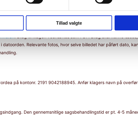
Tillad valgte
anke.dk
. Bilag til klagen vedhæftes som PDF. Bilag skal kunne læses
datoorden. Relevante fotos, hvor selve billedet har påført dato, ka
handling.
l Nordea på kontonr. 2191 9042188945. Anfør klagers navn på overfør
 sagsindgang. Den gennemsnitlige sagsbehandlingstid er pt. 4-5 måne