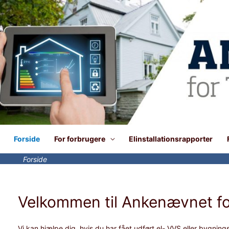
Forside
For forbrugere
Elinstallationsrapporter
Forside
Velkommen til Ankenævnet for
Vi kan hjælpe dig, hvis du har fået udført el- VVS eller bygnings